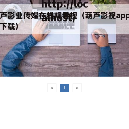
‹‹
1
››